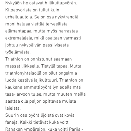
Nykyäön he ostavat hiilikuitupyörän. 
Kilpapyöristä on tullut kuin 
urheiluautoja. Se on osa nykytrendiä, 
moni haluaa viettää terveellistä 
elämäntapaa, mutta myös harrastaa 
extremelajeja, mikä osaltaan varmasti 
johtuu nykypäivän passiivisesta 
työelämästä,
Triathlon on onnistunut saamaan 
massat liikkeelle. Tietyllä tapaa. Mutta 
triathlonyhteisöllä on ollut ongelmia 
luoda kestävä lajikulttuuri. Triathlon on 
kaukana ammattipyöräilyn edellä mtä 
tasa- arvoon tulee, mutta muuten meillä 
saattaa olla paljon opittavaa muista 
lajeista.
Suurin osa pyöräilijöistä ovat kovia 
faneja. Kaikki tietävät kuka voitti 
Ranskan ympärajon, kuka voitti Pariisi-