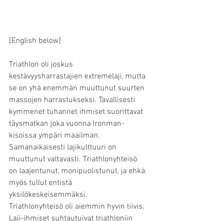
[English below]
Triathlon oli joskus 
kestävyysharrastajien extremelaji, mutta 
se on yhä enemmän muuttunut suurten 
massojen harrastukseksi. Tavallisesti 
kymmenet tuhannet ihmiset suorittavat 
täysmatkan joka vuonna Ironman-
kisoissa ympäri maailman.
Samanaikaisesti lajikulttuuri on 
muuttunut valtavasti. Triathlonyhteisö 
on laajentunut, monipuolistunut, ja ehkä 
myös tullut entistä 
yksilökeskeisemmäksi.
Triathlonyhteisö oli aiemmin hyvin tiivis. 
Laji-ihmiset suhtautuivat triathloniin 