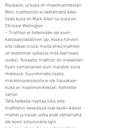
Roubaixn, ja kuka on maailmanmestari. 
Moni triathlonisti ei välttämättä edes 
tiedä kuka on Mark Allen tai kuka on 
Chrissie Wellington.
– Triathlon ei tietenkään ole kovin 
katsojaystävällinen laji, koska harvoin 
sitä näkee tv:ssä, mutta ehkä triathlon 
on enemmän sellaista mitä teet itsesi 
vuoksi. Toisaalta, triathlon on mielestäni 
hyvin samanlainen kuin maraton siinä 
mielessä. Suurimmalla osalla 
maratonjuoksijoista ei ole hajuakaan 
kuka on maailmanmestari, Kemetter 
sanoo.
Tällä hetkellä näyttää siltä, että 
triathlonin keskiössä ovat keski-ikäiset 
miehet ja naiset, jotka eivät välttämättä 
ole kovin sitoutuneita lajin 