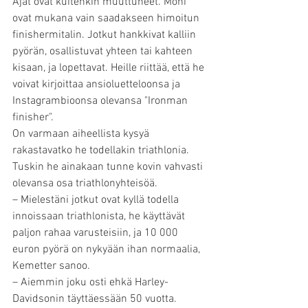
Ajat ovat kuitenkin muuttuneet. Moni 
ovat mukana vain saadakseen himoitun 
finishermitalin. Jotkut hankkivat kalliin 
pyörän, osallistuvat yhteen tai kahteen 
kisaan, ja lopettavat. Heille riittää, että he 
voivat kirjoittaa ansioluetteloonsa ja 
Instagrambioonsa olevansa "Ironman 
finisher".
On varmaan aiheellista kysyä 
rakastavatko he todellakin triathlonia. 
Tuskin he ainakaan tunne kovin vahvasti 
olevansa osa triathlonyhteisöä.
– Mielestäni jotkut ovat kyllä todella 
innoissaan triathlonista, he käyttävät 
paljon rahaa varusteisiin, ja 10 000 
euron pyörä on nykyään ihan normaalia, 
Kemetter sanoo.
– Aiemmin joku osti ehkä Harley-
Davidsonin täyttäessään 50 vuotta. 