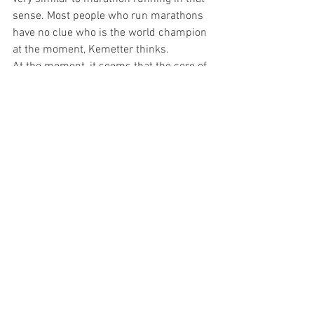
sense. Most people who run marathons 
have no clue who is the world champion 
at the moment, Kemetter thinks.
At the moment, it seems that the core of 
triathlon is based around middle aged 
men and women, who are perhaps not 
so committed to developing the sport for 
the future. This could limit the growth of 
the sport. It would surely be good for the 
sport to be able to engage more children 
and young athletes.
– If you look at the results, it would seem 
like the athletes in the older age groups 
are the fastest, while the younger 
athletes struggle a bit more, says 
Kemetter, who is also a Finnish 
champion in elite category and an AG 
champion in M45-49 in Ironman 