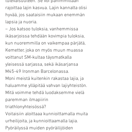
tulevaisuuteen. Se voi pahimmillaan 
rajoittaa lajin kasvua. Lajin kannalta olisi 
hyvää, jos saataisiin mukaan enemmän 
lapsia ja nuoria.
– Jos katsoo tuloksia, vanhemmissa 
ikäsarjoissa tehdään kovimpia tuloksia, 
kun nuoremmilla on vaikempaa pärjätä, 
Kemetter, joka on myös muun muassa 
voittanut SM-kultaa täysmatkalla 
yleisessä sarjassa, sekä ikäsarjansa 
M45-49 Ironman Barcelonassa.
Moni meistä kuitenkin rakastaa lajia, ja 
haluamme ylläpitää vahvan lajiyhteistön. 
Mitä voimme tehdä luodaksemme vielä 
paremman ilmapiirin 
triathlonyhteisössä?
Voitaisiin aloittaaa kunnioittamalla muita 
urheilijoita, ja kunnioittaamalla lajia. 
Pyöräilyssä muiden pyöräilijöiden 