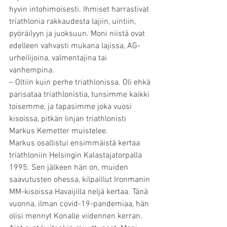
hyvin intohimoisesti. Ihmiset harrastivat 
triathlonia rakkaudesta lajiin, uintiin, 
pyöräilyyn ja juoksuun. Moni niistä ovat 
edelleen vahvasti mukana lajissa, AG-
urheilijoina, valmentajina tai 
vanhempina.
– Oltiin kuin perhe triathlonissa. Oli ehkä 
parisataa triathlonistia, tunsimme kaikki 
toisemme, ja tapasimme joka vuosi 
kisoissa, pitkän linjan triathlonisti 
Markus Kemetter muistelee.
Markus osallistui ensimmäistä kertaa 
triathloniin Helsingin Kalastajatorpalla 
1995. Sen jälkeen hän on, muiden 
saavutusten ohessa, kilpaillut Ironmanin 
MM-kisoissa Havaijilla neljä kertaa. Tänä 
vuonna, ilman covid-19-pandemiaa, hän 
olisi mennyt Konalle viidennen kerran.