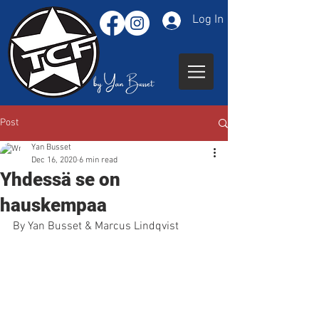
Log In
Post
Yan Busset
Dec 16, 2020
6 min read
Yhdessä se on
hauskempaa
By Yan Busset & Marcus Lindqvist 