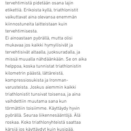
tervehtimistä pidetään osana lajin 
etikettiä. Erikoista kyllä, triathlonistit 
vaikuttavat aina olevansa enemmän 
kiinnostuneita laitteistaan kuin 
tervehtimisesta.
Ei ainoastaan pyörällä, mutta olisi 
mukavaa jos kaikki hymyilisivät ja 
tervehtisivät altaalla, juoksuradalla, ja 
missä muualla nähdäänkään. Se on aika 
helppoa, koska tunnistat triathlonistin 
kilometrin päästä, lättäreistä, 
kompressiosukista ja Ironman-
varusteista. Joskus aiemmin kaikki 
triathlonistit tunsivat toisensa, ja aina 
vaihdettiin muutama sana kun 
törmättiin toisiimme. Käyttäydy hyvin 
pyörällä. Seuraa liikennesääntöjä. Älä 
roskaa. Koko triathlonyhteistä saattaa 
kärsiä jos käyttäydyt kuin kusipää. 